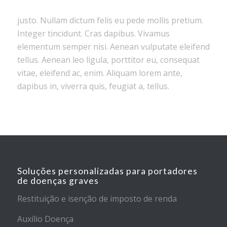
justo. Nullam dictum felis eu pede mollis pretium.
Integer tincidunt. Cras dapibus. Vivamus
elementum semper nisi. Aenean vulputate eleifend
tellus. Aenean leo ligula, porttitor eu, consequat
vitae, eleifend ac, enim. Aliquam lorem ante,
dapibus in, viverra quis, feugiat a, tellus.
Soluções personalizadas para portadores
de doenças graves
Restituição e isenção de imposto de renda
Auxílio Doença