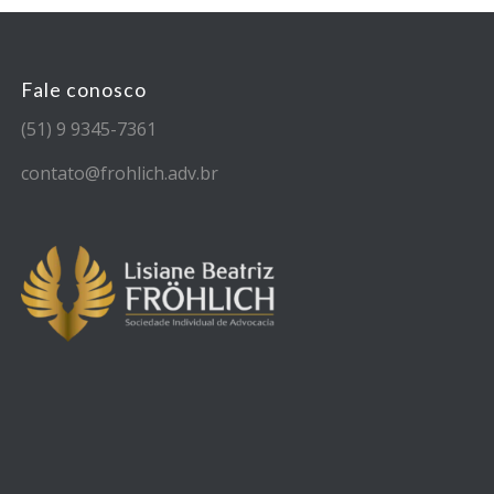
Fale conosco
(51) 9 9345-7361
contato@frohlich.adv.br