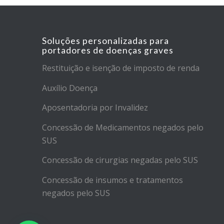
Soluções personalizadas para
portadores de doenças graves
Restituição e isenção de imposto de renda
Auxílio Doença
Aposentadoria por Invalidez
Concessão de Medicamentos negados pelo
SUS
Concessão de cirurgias negadas pelo SUS
Concessão de insumos e tratamentos
negados pelo SUS