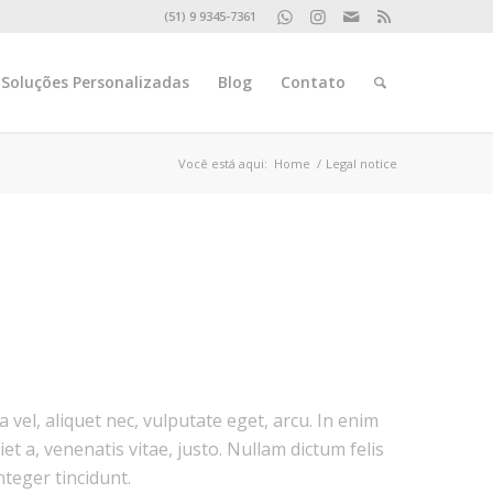
(51) 9 9345-7361
Soluções Personalizadas
Blog
Contato
Você está aqui:
Home
/
Legal notice
a vel, aliquet nec, vulputate eget, arcu. In enim
et a, venenatis vitae, justo. Nullam dictum felis
nteger tincidunt.