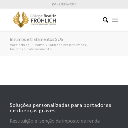
(51) 9 9345-7361
Insumos e tratamentos SUS
Você está aqui:
Home
/
Soluções Personalizadas
/
Insumos e tratamentos SUS
Soluções personalizadas para portadores
de doenças graves
Restituição e isenção de imposto de renda