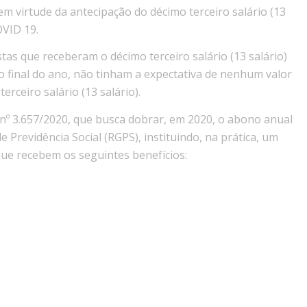
em virtude da antecipação do décimo terceiro salário (13
OVID 19.
as que receberam o décimo terceiro salário (13 salário)
o final do ano, não tinham a expectativa de nenhum valor
rceiro salário (13 salário).
 nº 3.657/2020, que busca dobrar, em 2020, o abono anual
Previdência Social (RGPS), instituindo, na prática, um
que recebem os seguintes benefícios: