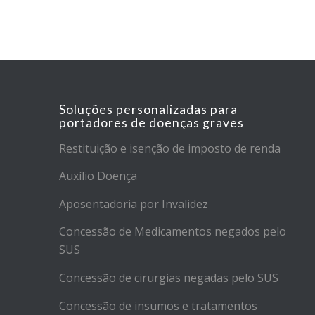
Soluções personalizadas para
portadores de doenças graves
Restituição e isenção de imposto de renda
Auxílio Doença
Aposentadoria por Invalidez
Concessão de Medicamentos negados pelo
SUS
Concessão de cirurgias negadas pelo SUS
Concessão de insumos e tratamentos