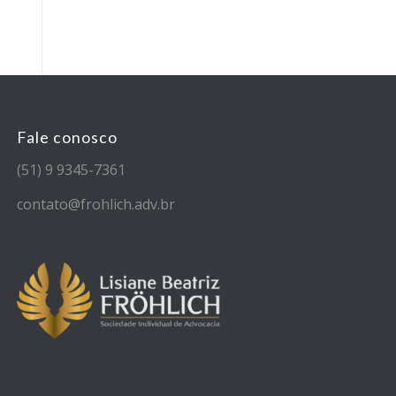
Fale conosco
(51) 9 9345-7361
contato@frohlich.adv.br