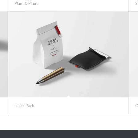
Plant & Plant
S
Lunch Pack
C