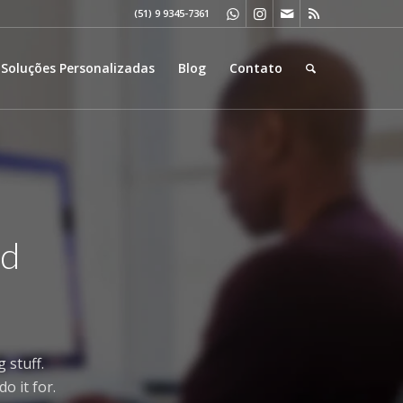
(51) 9 9345-7361
Soluções Personalizadas
Blog
Contato
ed
 stuff.
o it for.