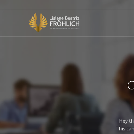
C
Hey th
This can