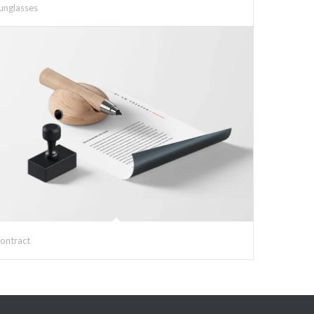
unglasses
ontract