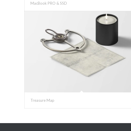
MacBook PRO & SSD
Treasure Map