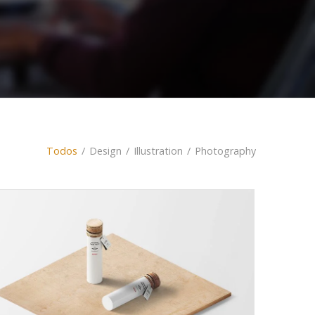
Todos
/
Design
/
Illustration
/
Photography